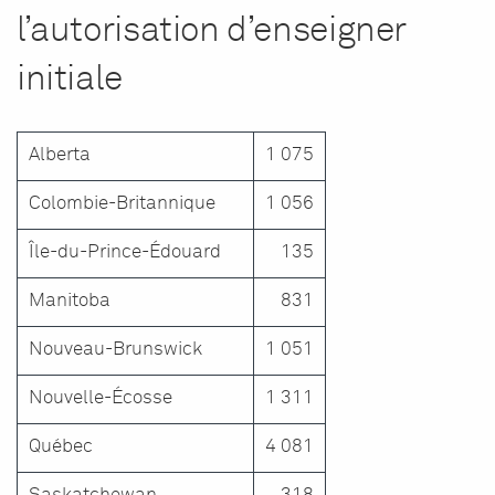
l’autorisation d’enseigner
initiale
Alberta
1 075
Colombie-Britannique
1 056
Île-du-Prince-Édouard
135
Manitoba
831
Nouveau-Brunswick
1 051
Nouvelle-Écosse
1 311
Québec
4 081