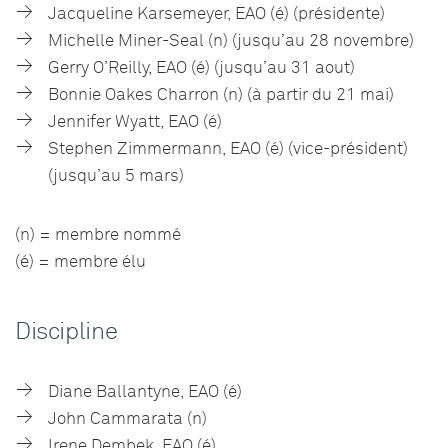
Jacqueline Karsemeyer, EAO (é) (présidente)
Michelle Miner-Seal (n) (jusqu’au 28 novembre)
Gerry O’Reilly, EAO (é) (jusqu’au 31 aout)
Bonnie Oakes Charron (n) (à partir du 21 mai)
Jennifer Wyatt, EAO (é)
Stephen Zimmermann, EAO (é) (vice-président)
(jusqu’au 5 mars)
(n) = membre nommé
(é) = membre élu
Discipline
Diane Ballantyne, EAO (é)
John Cammarata (n)
Irene Dembek, EAO (é)